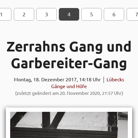
1
2
SEITEN-NAVIGATION
3
4
5
6
Zerrahns Gang und
Gar­bereiter-Gang
Montag, 18. Dezember 2017, 14:18 Uhr │
Lübecks
Gänge und Höfe
(zuletzt geändert am 20. November 2020, 21:57 Uhr)