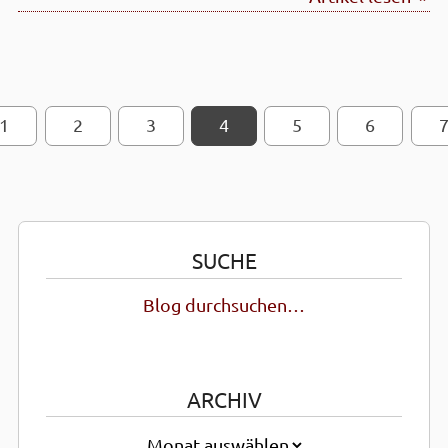
1
2
SEITEN-NAVIGATION
3
4
5
6
SUCHE
Blog durchsuchen…
ARCHIV