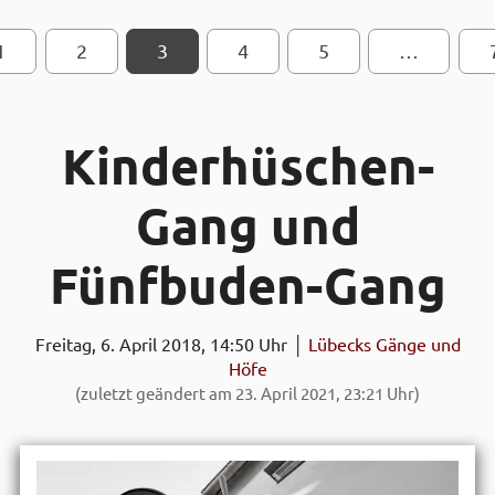
1
2
SEITEN-NAVIGATION
3
4
5
…
Kinder­hüschen-
Gang und
Fünf­buden-Gang
Freitag, 6. April 2018, 14:50 Uhr │
Lübecks Gänge und
Höfe
(zuletzt geändert am 23. April 2021, 23:21 Uhr)