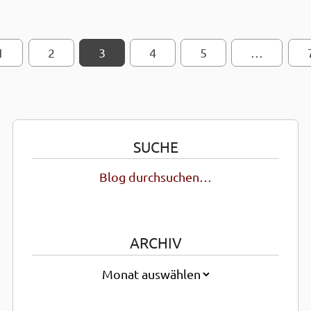
1
2
SEITEN-NAVIGATION
3
4
5
…
SUCHE
Blog durchsuchen…
ARCHIV