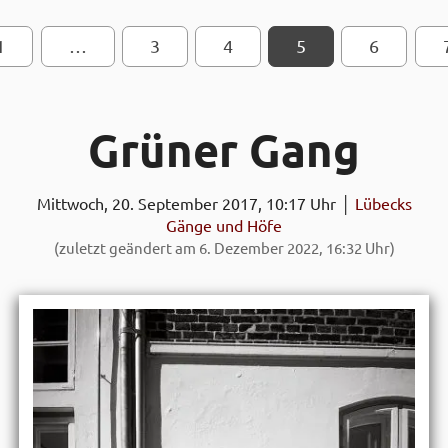
1
…
SEITEN-NAVIGATION
3
4
5
6
Grüner Gang
Mittwoch, 20. September 2017, 10:17 Uhr │
Lübecks
Gänge und Höfe
(zuletzt geändert am 6. Dezember 2022, 16:32 Uhr)