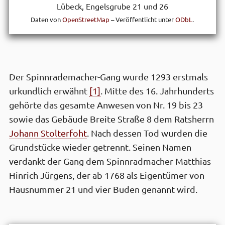
Lübeck, Engels­grube 21 und 26
Daten von
OpenStreetMap
– Veröffentlicht unter
ODbL
.
Der Spinn­rade­macher-Gang wurde 1293 erst­mals
urkundlich erwähnt
[1]
. Mitte des 16. Jahr­hunderts
gehörte das gesamte Anwesen von Nr. 19 bis 23
sowie das Gebäude Breite Straße 8 dem Rats­herrn
Johann Stolter­foht
. Nach dessen Tod wurden die
Grund­stücke wieder getrennt. Seinen Namen
verdankt der Gang dem Spinn­rad­macher Matthias
Hinrich Jürgens, der ab 1768 als Eigen­tümer von
Haus­nummer 21 und vier Buden genannt wird.