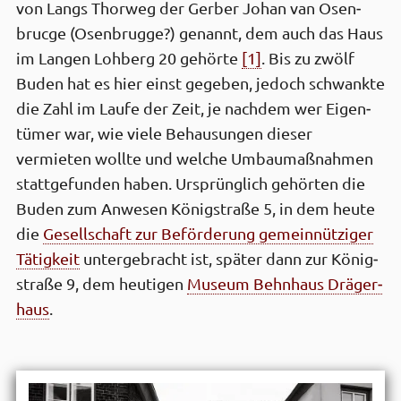
von Langs Thorweg der Gerber Johan van Osen­
brucge (Osen­brugge?) genannt, dem auch das Haus
im Langen Lohberg 20 gehörte
[1]
. Bis zu zwölf
Buden hat es hier einst gegeben, jedoch schwankte
die Zahl im Laufe der Zeit, je nachdem wer Eigen­
tümer war, wie viele Be­hausungen dieser
vermieten wollte und welche Umbau­maßnahmen
statt­gefunden haben. Ursprüng­lich gehörten die
Buden zum Anwesen König­straße 5, in dem heute
die
Gesell­schaft zur Beförderung gemein­nütziger
Tätig­keit
unter­gebracht ist, später dann zur König­
straße 9, dem heutigen
Museum Behn­haus Dräger­
haus
.