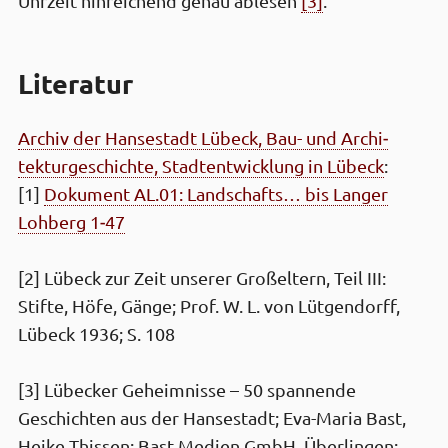
Uhr­zeit hinreichend genau ablesen
[3]
.
Literatur
Archiv der Hanse­stadt Lübeck, Bau- und Archi­
tektur­geschichte, Stadt­entwick­lung in Lübeck
:
[1]
Dokument AL.01: Landschafts… bis Langer
Lohberg 1‑47
[2] Lübeck zur Zeit unserer Groß­eltern, Teil III:
Stifte, Höfe, Gänge; Prof. W. L. von Lütgen­dorff,
Lübeck 1936; S. 108
[3] Lübecker Geheimnisse – 50 spannende
Geschichten aus der Hansestadt; Eva-Maria Bast,
Heike Thissen; Bast Medien GmbH, Überlingen;