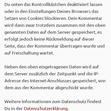
Du unten das Kontrollkästchen deaktiviert lassen
oder in den Einstel­lungen Deines Browsers das
Setzen von Cookies block­ieren. Dein Kommen­tar
wird dann zwar trotz­dem zusam­men mit den oben
genan­nten Daten auf dem Server gespei­chert, es
erfolgt jedoch keine Rück­meldung auf dieser
Seite, dass der Kommen­tar über­tragen wurde und
auf Frei­schaltung wartet.
Neben den oben einge­tragenen Daten wird auf
dem Server zusätz­lich der Zeit­punkt und die IP-
Adresse des Internet-Anschlusses gespei­chert, von
dem aus der Kommen­tar abge­schickt wurde.
Weitere Infor­mationen zum Daten­schutz findest
Du in der
Daten­schutz­erklärung
.