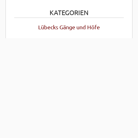
KATEGORIEN
Lübecks Gänge und Höfe
Hansestadt Lübeck
NEUESTE ARTIKEL
Lesson 1: Listen and Repeat
Eine Reise ins lebendige
Mittel­alter
Homanns Gang oder:
Der Gang, der umzog…