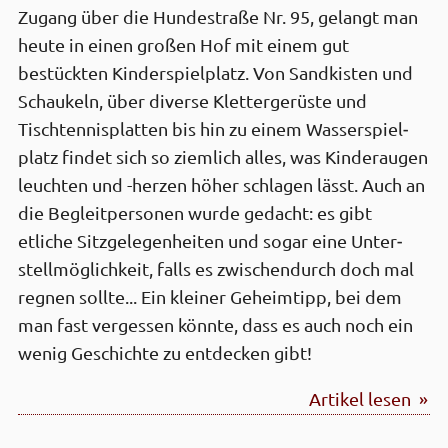
Zugang über die Hunde­straße Nr. 95, gelangt man
heute in einen großen Hof mit einem gut
bestückten Kinder­spiel­platz. Von Sand­kisten und
Schaukeln, über diverse Kletter­gerüste und
Tischtennis­platten bis hin zu einem Wasser­spiel­
platz findet sich so ziemlich alles, was Kinder­augen
leuchten und -herzen höher schlagen lässt. Auch an
die Begleit­personen wurde gedacht: es gibt
etliche Sitz­gelegen­heiten und sogar eine Unter­
stell­möglich­keit, falls es zwischen­durch doch mal
regnen sollte... Ein kleiner Geheim­tipp, bei dem
man fast vergessen könnte, dass es auch noch ein
wenig Geschichte zu entdecken gibt!
Artikel lesen »