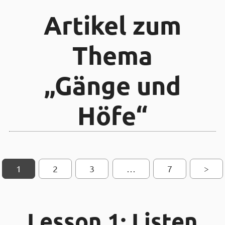
Artikel zum
Thema
„Gänge und
Höfe“
1
2
SEITEN-NAVIGATION
3
…
7
>
Lesson 1: Listen