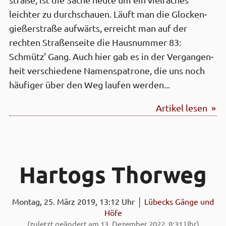
straße, ist die Sache heute um ein viel­faches
leichter zu durch­schauen. Läuft man die Glocken­
gießer­straße aufwärts, erreicht man auf der
rechten Straßen­seite die Haus­nummer 83:
Schmütz' Gang. Auch hier gab es in der Vergangen­
heit verschiedene Namens­patrone, die uns noch
häufiger über den Weg laufen werden...
Artikel lesen »
Hartogs Thor­weg
Montag, 25. März 2019, 13:12 Uhr │
Lübecks Gänge und
Höfe
(zuletzt geändert am 13. Dezember 2022, 8:31 Uhr)