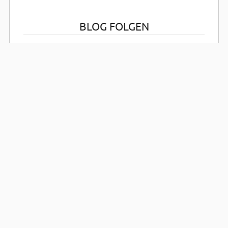
BLOG FOLGEN
RSS-Feed abonnieren
Atom-Feed abonnieren
KATEGORIEN
Lübecks Gänge und Höfe
Hansestadt Lübeck
NEUESTE ARTIKEL
Lesson 1: Listen and Repeat