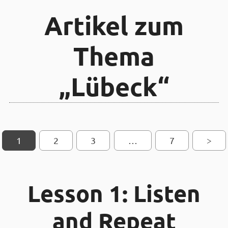
Artikel zum
Thema
„Lübeck“
1
2
SEITEN-NAVIGATION
3
…
7
>
Lesson 1: Listen
and Repeat