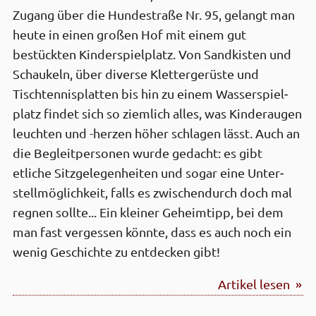
Zugang über die Hunde­straße Nr. 95, gelangt man
heute in einen großen Hof mit einem gut
bestückten Kinder­spiel­platz. Von Sand­kisten und
Schaukeln, über diverse Kletter­gerüste und
Tischtennis­platten bis hin zu einem Wasser­spiel­
platz findet sich so ziemlich alles, was Kinder­augen
leuchten und -herzen höher schlagen lässt. Auch an
die Begleit­personen wurde gedacht: es gibt
etliche Sitz­gelegen­heiten und sogar eine Unter­
stell­möglich­keit, falls es zwischen­durch doch mal
regnen sollte... Ein kleiner Geheim­tipp, bei dem
man fast vergessen könnte, dass es auch noch ein
wenig Geschichte zu entdecken gibt!
Artikel lesen »