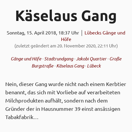
Käse­laus Gang
Sonntag, 15. April 2018, 18:37 Uhr │
Lübecks Gänge und
Höfe
(zuletzt geändert am 20. November 2020, 22:11 Uhr)
Gänge und Höfe
·
Stadtrundgang
·
Jakobi Quartier
·
Große
Burgstraße
·
Käselaus Gang
·
Lübeck
Nein, dieser Gang wurde nicht nach einem Kerb­tier
benannt, das sich mit Vor­liebe auf verarbeiteten
Milch­produkten aufhält, sondern nach dem
Gründer der in Haus­nummer 39 einst ansässigen
Tabak­fabrik…