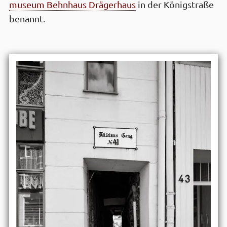
museum Behn­haus Dräger­haus
in der König­straße
benannt.