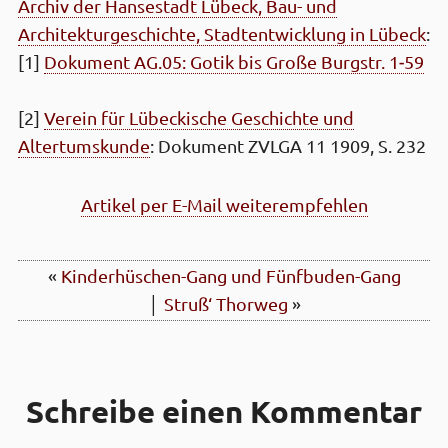
Archiv der Hanse­stadt Lübeck, Bau- und
Architektur­geschichte, Stadt­entwicklung in Lübeck
:
[1]
Dokument AG.05: Gotik bis Große Burgstr. 1‑59
[2]
Verein für Lübeckische Geschichte und
Altertums­kunde
: Dokument ZVLGA 11 1909, S. 232
Artikel per E-Mail weiterempfehlen
«
Kinder­hüschen-Gang und
Fünf­buden-Gang
│
Struß‘ Thor­weg
»
Schreibe einen Kommentar