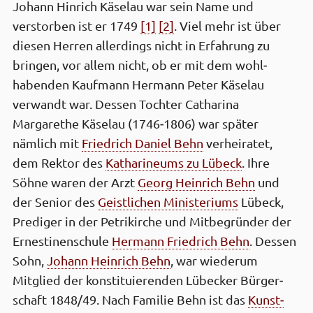
Johann Hinrich Käselau war sein Name und
verstorben ist er 1749
[1]
[2]
. Viel mehr ist über
diesen Herren aller­dings nicht in Erfahrung zu
bringen, vor allem nicht, ob er mit dem wohl­
habenden Kauf­mann Hermann Peter Käselau
verwandt war. Dessen Tochter Catharina
Margarethe Käselau (1746‑1806) war später
nämlich mit
Friedrich Daniel Behn
verheiratet,
dem Rektor des
Katharineums zu Lübeck
. Ihre
Söhne waren der Arzt
Georg Heinrich Behn
und
der Senior des
Geistlichen Ministeriums
Lübeck,
Prediger in der Petri­kirche und Mitbegründer der
Ernestinen­schule
Hermann Friedrich Behn
. Dessen
Sohn,
Johann Heinrich Behn
, war wiederum
Mitglied der konstitu­ierenden Lübecker Bürger­
schaft 1848/49. Nach Familie Behn ist das
Kunst­