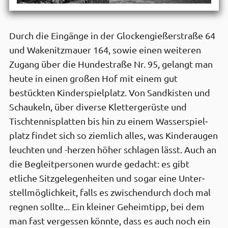
Durch die Eingänge in der Glocken­gießer­straße 64
und Wakenitz­mauer 164, sowie einen weiteren
Zugang über die Hunde­straße Nr. 95, gelangt man
heute in einen großen Hof mit einem gut
bestückten Kinder­spiel­platz. Von Sand­kisten und
Schaukeln, über diverse Kletter­gerüste und
Tischtennis­platten bis hin zu einem Wasser­spiel­
platz findet sich so ziemlich alles, was Kinder­augen
leuchten und -herzen höher schlagen lässt. Auch an
die Begleit­personen wurde gedacht: es gibt
etliche Sitz­gelegen­heiten und sogar eine Unter­
stell­möglich­keit, falls es zwischen­durch doch mal
regnen sollte... Ein kleiner Geheim­tipp, bei dem
man fast vergessen könnte, dass es auch noch ein