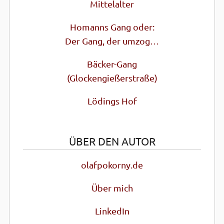
Mittel­alter
Homanns Gang oder:
Der Gang, der umzog…
Bäcker-Gang
(Glocken­gießer­straße)
Lödings Hof
ÜBER DEN AUTOR
olafpokorny.de
Über mich
LinkedIn