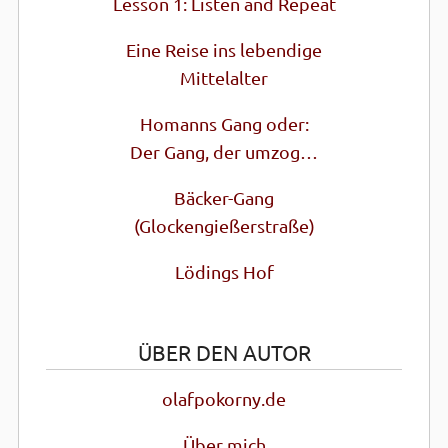
Lesson 1: Listen and Repeat
Eine Reise ins lebendige
Mittel­alter
Homanns Gang oder:
Der Gang, der umzog…
Bäcker-Gang
(Glocken­gießer­straße)
Lödings Hof
ÜBER DEN AUTOR
olafpokorny.de
Über mich