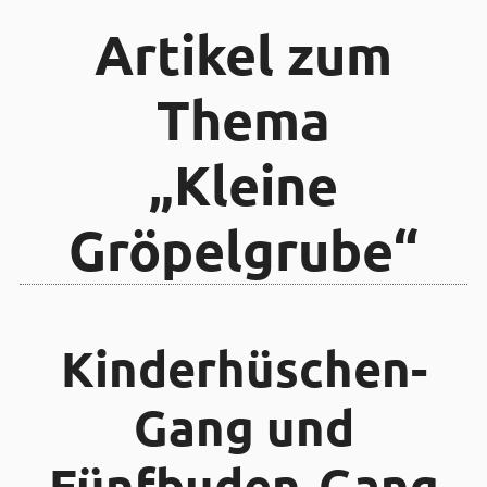
Artikel zum
Thema
„Kleine
Gröpelgrube“
Kinder­hüschen-
Gang und
Fünf­buden-Gang